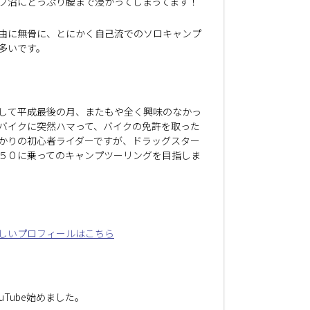
プ沼にどっぷり腰まで浸かってしまってます！
由に無骨に、とにかく自己流でのソロキャンプ
多いです。
して平成最後の月、またもや全く興味のなかっ
バイクに突然ハマって、バイクの免許を取った
かりの初心者ライダーですが、ドラッグスター
５０に乗ってのキャンプツーリングを目指しま
しいプロフィールはこちら
ouTube始めました。