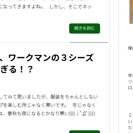
になってきますよね。 しかし、そこでネッ
続きを読む
煌
、ワークマンの３シーズ
ぎる！？
休
ツ
ロ
してみて思いましたが、服装をちゃんとしない
プを楽しむ所じゃなく寒いです。 冬じゃなく
、春秋も夜になるとかなり寒い((((；ﾟДﾟ))))
２
い
た