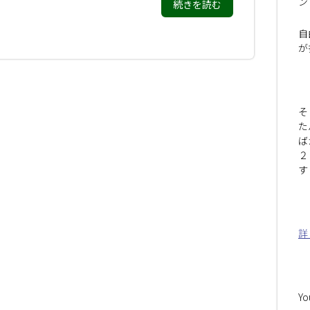
ン
続きを読む
自
が
そ
た
ば
２
す
詳
Y