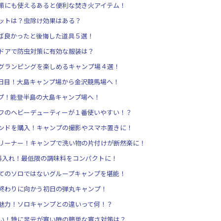
策にも使えるあると便利な焚き火アイテム！
ットは？虫除け効果はある？
ば良かったと後悔した道具５選！
ドアで防虫対策に有効な服装は？
グランピングを楽しめるキャンプ場４選！
日目！大島キャンプ場から金沢競馬場へ！
プ！能登半島の大島キャンプ場へ！
フのヘビーデューティーが１番使いやすい！？
ンドを購入！キャンプの撮影やスマホ置きに！
リーナー！キャンプで洗い物の片付けが断然楽に！
味料入れ！最低限の調味料をコンパクトに！
てのソロではないグループキャンプを堪能！
終わりに向かう初日の弾丸キャンプ！
魅力！ソロキャンプとの違いって何！？
い！特に足元が寒い時の簡単な寒さ対策は？