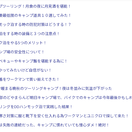
プツーリング！月食の夜に月見酒を堪能！
要最低限のキャンプ道具１０選してみた！
モック泊する時の防犯対策はどうする！？
泊をする時の装備と３つの注意点！
ク泊をやる5つのメリット！
ンプ場の安全性について！
ベキューやキャンプ飯を堪能する為に！
やってみたいけど自信がない！
着をワークマンで買い揃えてきた！
で暖まる晩秋のツーリングキャンプ！夜は冬並みに気温が下がった
黒部のどやまらんど明日キャンプ場で、バイクでのキャンプは今年最後かもし
リングをDDハンモック泊で実践した結果！
寒さ対策に服と靴下を安く仕入れる為ワークマンとユニクロで探して来た！
は失敗の連続だった、キャンプに慣れていても慢心ダメ！絶対！