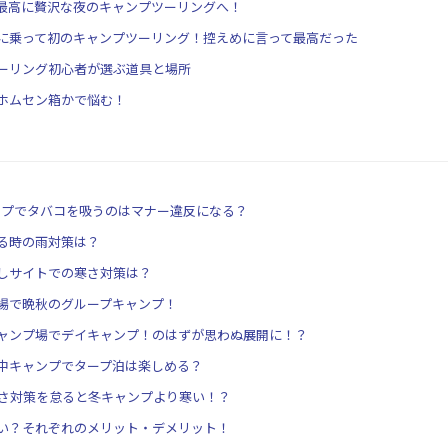
最高に贅沢な夜のキャンプツーリングへ！
に乗って初のキャンプツーリング！控えめに言って最高だった
ーリング初心者が選ぶ道具と場所
ホムセン箱かで悩む！
ンプでタバコを吸うのはマナー違反になる？
る時の雨対策は？
しサイトでの寒さ対策は？
場で晩秋のグループキャンプ！
ャンプ場でデイキャンプ！のはずが思わぬ展開に！？
中キャンプでタープ泊は楽しめる？
寒さ対策を怠ると冬キャンプより寒い！？
い？それぞれのメリット・デメリット！