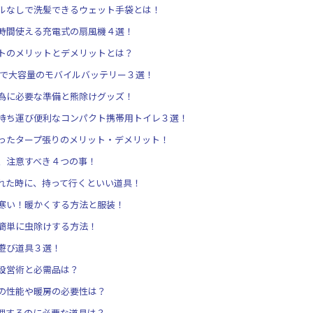
ルなしで洗髪できるウェット手袋とは！
時間使える充電式の扇風機４選！
トのメリットとデメリットとは？
型で大容量のモバイルバッテリー３選！
為に必要な準備と熊除けグッズ！
持ち運び便利なコンパクト携帯用トイレ３選！
ったタープ張りのメリット・デメリット！
、注意すべき４つの事！
れた時に、持って行くといい道具！
寒い！暖かくする方法と服装！
簡単に虫除けする方法！
遊び道具３選！
設営術と必需品は？
の性能や暖房の必要性は？
理するのに必要な道具は？