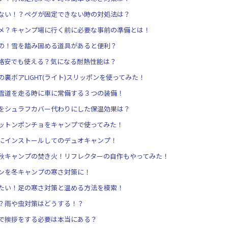
ない！？ペグが固定できない時の対処法は？
メ？キャンプ場に行く前に必要な事前の準備とは！
の！雪を踏み固める道具があると便利？
格安でも使える？気になる耐熱性能は？
裏ボアLIGHT(ライト)スリッポンを使ってみた！
雪道を走る時に車に常備する３つの装備！
をシュラフカバー代わりにした保温効果は？
ットンポンチョをキャンプで使ってみた！
にインストールしてのデュオキャンプ！
秋キャンプの焚き火！リフレクターの自作もやってみた！
ンを冬キャンプの寒さ対策に！
たい！足の寒さ対策と温める方法を模索！
？雨や虫対策はどうする！？
で挨拶をする必要は本当にある？