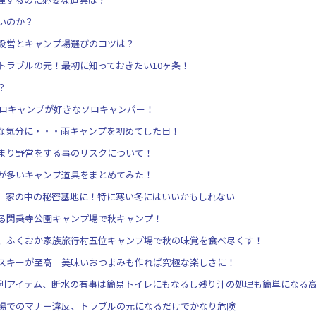
いのか？
設営とキャンプ場選びのコツは？
トラブルの元！最初に知っておきたい10ヶ条！
？
ソロキャンプが好きなソロキャンパー！
な気分に・・・雨キャンプを初めてした日！
まり野営をする事のリスクについて！
が多いキャンプ道具をまとめてみた！
、家の中の秘密基地に！特に寒い冬にはいいかもしれない
る閑乗寺公園キャンプ場で秋キャンプ！
、ふくおか家族旅行村五位キャンプ場で秋の味覚を食べ尽くす！
スキーが至高 美味いおつまみも作れば究極な楽しさに！
利アイテム、断水の有事は簡易トイレにもなるし残り汁の処理も簡単になる
場でのマナー違反、トラブルの元になるだけでかなり危険