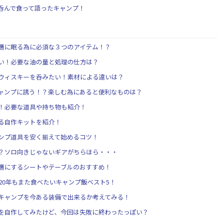
呑んで食って語ったキャンプ！
適に眠る為に必須な３つのアイテム！？
い！必要な油の量と処理の仕方は？
ウィスキーを呑みたい！素材による違いは？
ャンプに誘う！？楽しむ為にあると便利なものは？
！必要な道具や持ち物も紹介！
る自作キットを紹介！
ンプ道具を安く揃えて始めるコツ！
？ソロ向きじゃないギアがちらほら・・・
適にするシートやテーブルのおすすめ！
20年もまた食べたいキャンプ飯ベスト5！
キャンプを今ある装備で出来るか考えてみる！
を自作してみたけど、今回は失敗に終わったっぽい？