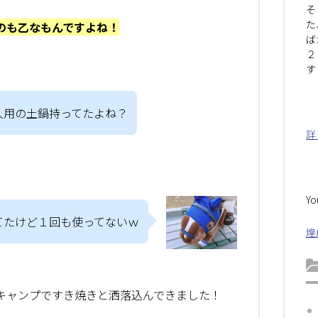
そ
た
のも乙なもんですよね！
ば
２
す
人用の土鍋持ってたよね？
詳
Y
てたけど１回も使ってないｗ
煌
キャンプですき焼きと洒落込んできました！