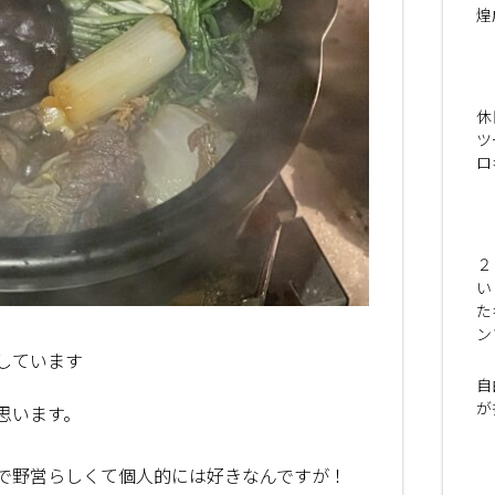
煌
休
ツ
ロ
２
い
た
ン
しています
自
が
思います。
で野営らしくて個人的には好きなんですが！