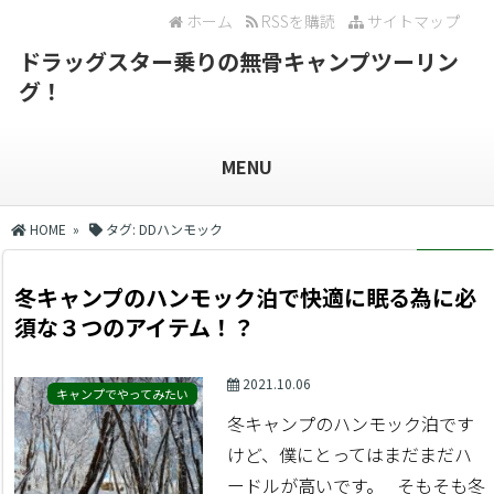
ホーム
RSSを購読
サイトマップ
ドラッグスター乗りの無骨キャンプツーリン
グ！
MENU
HOME
»
タグ:
DDハンモック
冬キャンプのハンモック泊で快適に眠る為に必
須な３つのアイテム！？
2021.10.06
キャンプでやってみたい
冬キャンプのハンモック泊です
けど、僕にとってはまだまだハ
ードルが高いです。 そもそも冬