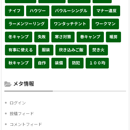
ナイフ
ハウツー
バウルーシングル
マナー違反
ラーメンツーリング
ワンタッチテント
ワークマン
冬キャンプ
失敗
寒さ対策
春キャンプ
暖房
有事に使える
服装
炊き込みご飯
焚き火
秋キャンプ
自作
装備
防犯
１００均
メタ情報
ログイン
投稿フィード
コメントフィード