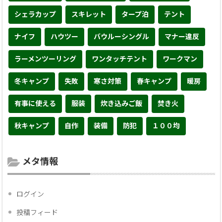
シェラカップ
スキレット
タープ泊
テント
ナイフ
ハウツー
バウルーシングル
マナー違反
ラーメンツーリング
ワンタッチテント
ワークマン
冬キャンプ
失敗
寒さ対策
春キャンプ
暖房
有事に使える
服装
炊き込みご飯
焚き火
秋キャンプ
自作
装備
防犯
１００均
メタ情報
ログイン
投稿フィード