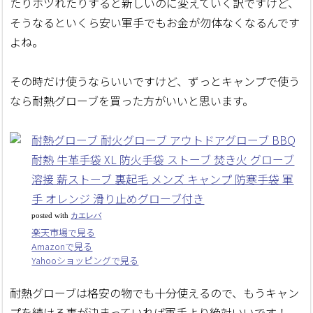
たりホツれたりすると新しいのに変えていく訳ですけど、
そうなるといくら安い軍手でもお金が勿体なくなるんです
よね。
その時だけ使うならいいですけど、ずっとキャンプで使う
なら耐熱グローブを買った方がいいと思います。
耐熱グローブ 耐火グローブ アウトドアグローブ BBQ
耐熱 牛革手袋 XL 防火手袋 ストーブ 焚き火 グローブ
溶接 薪ストーブ 裏起毛 メンズ キャンプ 防寒手袋 軍
手 オレンジ 滑り止めグローブ付き
posted with
カエレバ
楽天市場で見る
Amazonで見る
Yahooショッピングで見る
耐熱グローブは格安の物でも十分使えるので、もうキャン
プを続ける事が決まっていれば軍手より絶対いいです！