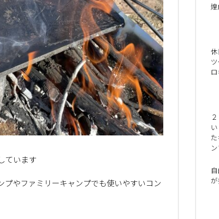
煌
休
ツ
ロ
２
い
た
ン
しています
自
が
ンプやファミリーキャンプでも使いやすいコン
。