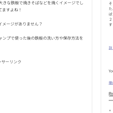
大きな鉄板で焼きそばなどを焼くイメージでし
そ
た
てますよね！
ば
２
イメージがありません？
す
ャンプで使った後の鉄板の洗い方や保存方法を
詳
ンサーリンク
Y
煌