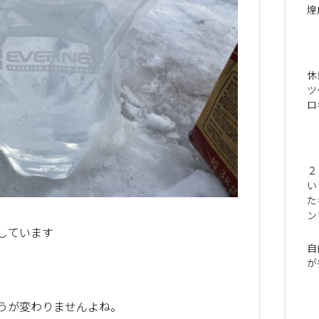
煌
休
ツ
ロ
２
い
た
ン
しています
自
が
うが変わりませんよね。