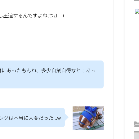
圧迫するんですよね;つД｀)
目にあったもんね、多少自業自得なとこあっ
グは本当に大変だった...w