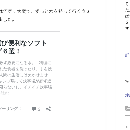
そ
た
は何気に大変で、ずっと水を持って行くウォー
ば
ました。
２
す
詳
Y
煌