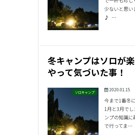
で一杯も珍し
少ないと思い
♪ …
冬キャンプはソロが楽
やって気づいた事！
2020.01.15
ソロキャンプ
今まで1番冬
1月と3月で
ンプの知識に
で行ってま…