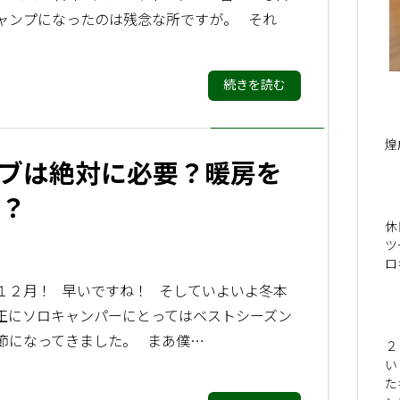
ャンプになったのは残念な所ですが。 それ
続きを読む
煌
ブは絶対に必要？暖房を
？
休
ツ
ロ
１２月！ 早いですね！ そしていよいよ冬本
正にソロキャンパーにとってはベストシーズン
節になってきました。 まあ僕…
２
い
た