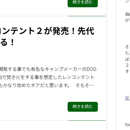
ン
続きを読む
自
が
コンテント２が発売！先代
る！
そ
た
ば
２
開発する事でも有名なキャンプメーカーのDOD
す
内で焚き火をする事を想定したレンコンテント
もかなり攻めたギアだと思います。 そもそ…
詳
続きを読む
Y