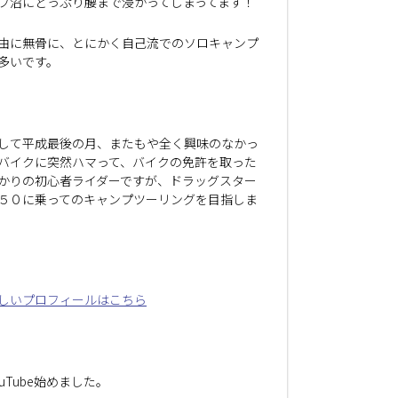
プ沼にどっぷり腰まで浸かってしまってます！
由に無骨に、とにかく自己流でのソロキャンプ
多いです。
して平成最後の月、またもや全く興味のなかっ
バイクに突然ハマって、バイクの免許を取った
かりの初心者ライダーですが、ドラッグスター
５０に乗ってのキャンプツーリングを目指しま
しいプロフィールはこちら
ouTube始めました。