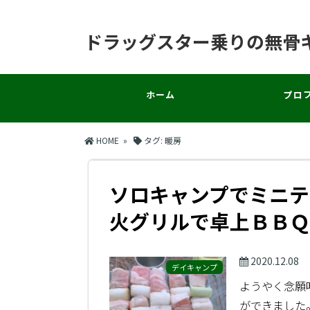
ドラッグスター乗りの無骨
ホーム
プロ
HOME
»
タグ:
暖房
ソロキャンプでミニテ
火グリルで卓上ＢＢＱ
2020.12.08
デイキャンプ
ようやく念願
ができました