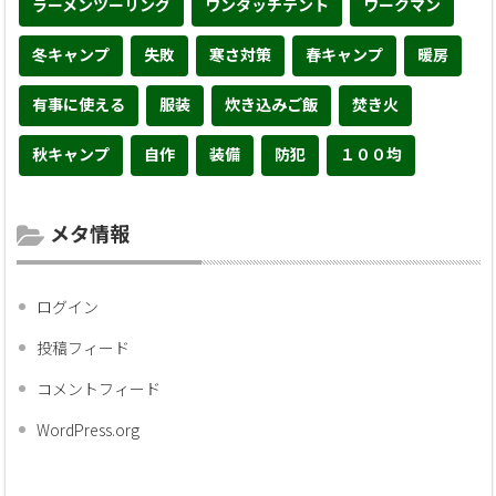
ラーメンツーリング
ワンタッチテント
ワークマン
冬キャンプ
失敗
寒さ対策
春キャンプ
暖房
有事に使える
服装
炊き込みご飯
焚き火
秋キャンプ
自作
装備
防犯
１００均
メタ情報
ログイン
投稿フィード
コメントフィード
WordPress.org