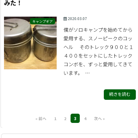
みた！
2020.03.07
キャンプギア
僕がソロキャンプを始めてから
愛用する、スノーピークのコッ
ヘル そのトレック９００と１
４００をセットにしたトレック
コンボを、ずっと愛用してきて
います。 …
続きを読む
3
« 前へ
1
2
4
次へ »