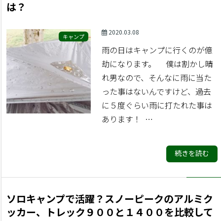
は？
2020.03.08
キャンプ
雨の日はキャンプに行くのが億
劫になります。 僕は割かし晴
れ男なので、そんなに雨に当た
った事はないんですけど、過去
に５度ぐらい雨に打たれた事は
あります！ …
続きを読む
ソロキャンプで活躍？スノーピークのアルミク
ッカー、トレック９００と１４００を比較して